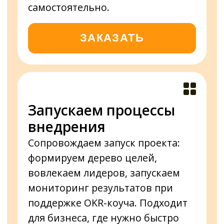
Когда внедряешь OKR
самостоятельно
Не знаешь, с чего начать и как
1
применять теорию на практике
Перегружаешь команду
2
новыми задачами, и
сопротивление изменениям
только растет
Не умеешь вовлекать лидеров в
3
процесс регулярной реализации
изменений