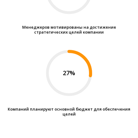
обещают
Невилл Лейк
«Практикум по стратегическому
Менеджеров мотивированы на достижение
планированию»
стратегических целей компании
Поэтому мы создали технологию
внедрения OKR, чтобы компании
достигали результат в
27%
кратчайшие сроки
Компаний планируют основной бюджет для обеспечения
целей