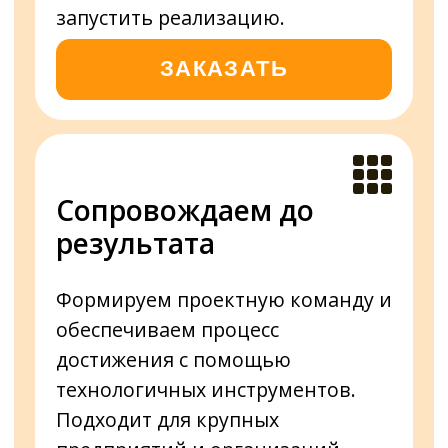
Когда внедряешь OKR c
поддержкой
Получаешь набор алгоритмов и
1
поэтапный план запуска проекта
Команда вовлечена на всех
2
этапах и разделяет
ответственность за результат
Эксперты сопровождают на всех
3
этапах и удерживают от ошибок