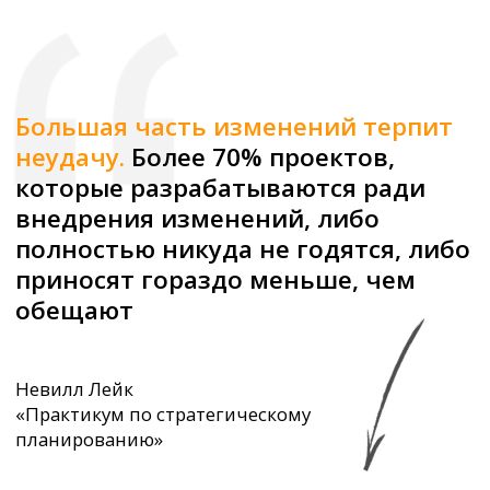
Варианты внедрения
OKR
Обучаем
методологии
Проводим OKR-сессии, команда
формулирует цели и узнает, как
быстрее достигать результата.
Подходит для команд, которые
хотят внедрить OKR
самостоятельно.
ЗАКАЗАТЬ