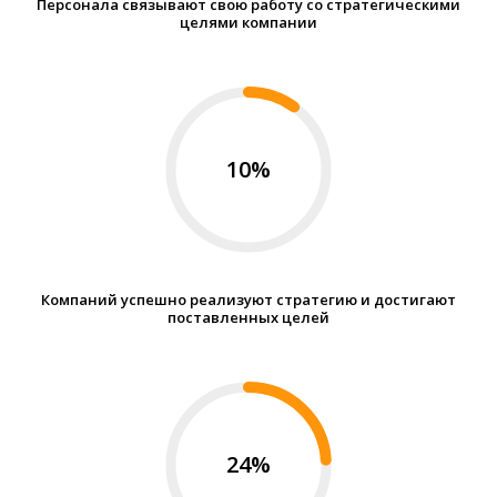
Персонала связывают свою работу со стратегическими
целями компании
10%
Компаний успешно реализуют стратегию и достигают
поставленных целей
Большая часть изменений терпит
неудачу.
Более 70% проектов,
которые разрабатываются ради
внедрения изменений, либо
24%
полностью никуда не годятся, либо
приносят гораздо меньше, чем