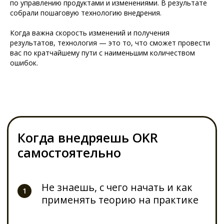
по управлению продуктами и изменениями. В результате
собрали пошаговую технологию внедрения.
Оксана Савенкова,
Когда важна скорость изменений и получения
COO Альфа-Банк
Опыт внедрения OKR
Беларусь, о проекте
2.0 по технологии
результатов, технология — это то, что сможет провести
внедрения OKR
GO2OKR
вас по кратчайшему пути с наименьшим количеством
ошибок.