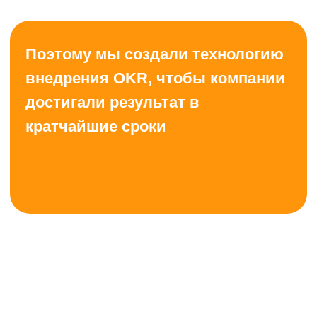
Запускаем процессы
внедрения
Сопровождаем запуск проекта:
формируем дерево целей,
вовлекаем лидеров, запускаем
мониторинг результатов при
поддержке OKR-коуча. Подходит
для бизнеса, где нужно быстро
запустить реализацию.
ЗАКАЗАТЬ
Сопровождаем до
результата
Формируем проектную команду и
обеспечиваем процесс