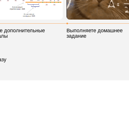
Руководителям
crum-
Больше узнать о внедрении OKR и
кацию и
трудностей на этом пути. Уверенн
проекту и достигать с помощью эт
целей