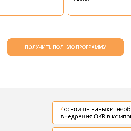
/
освоишь навыки, необходимые д
внедрения OKR в компании
/
получишь инструменты для эффе
внедрения, необходимые техники
ПОЛУЧИТЬ ПОЛНУЮ ПРОГРАММУ
помощи командам при работе в си
фасилитации
/
поймёшь, как снижать сопротив
сотрудников и мотивировать их н
/
узнаешь секреты правильного п
отслеживания прогресса, провед
ретроспектив и качественной реф
/
научишься помогать командам с
целей и метрик и определять, как