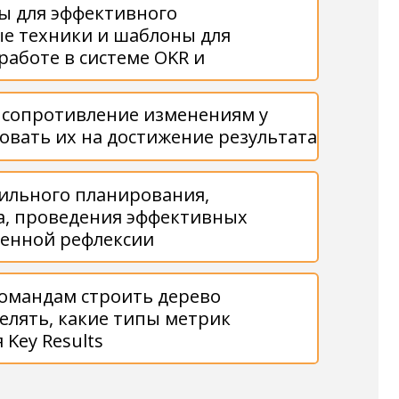
s
до 16%
сь число OKR-
 сравнении к 2022г.