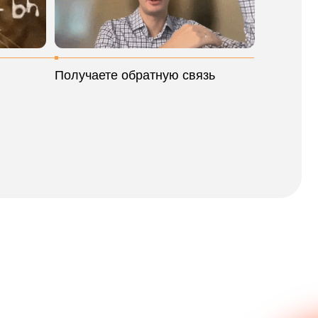
 о способах преодоления
о вести команду по OKR-
ого инструмента ваших