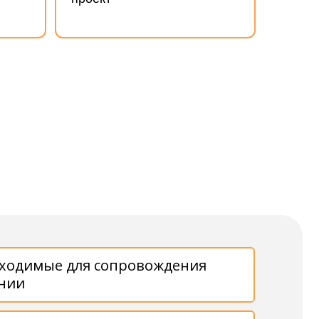
ля сопровождения
ктивного
 и шаблоны для
стеме OKR и
ление изменениям у
а достижение результата
ланирования,
ения эффективных
лексии
троить дерево
ие типы метрик