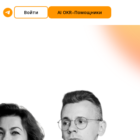
Войти
AI OKR–Помощники