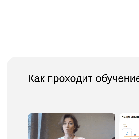
Как проходит обучение
Участвуете в вебинаре
Изучаете доп
или смотрите его в записи
материалы