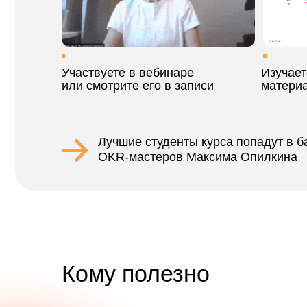
Лучшие студенты курса попадут в базу
OKR-мастеров Максима Опилкина
Кому полезно
Экспертам
Трекерам, менторам, консультантам, коучам, S
мастерам. Получить дополнительную квалифи
монетизировать её. Научиться создавать
дополнительную ценность для клиентов