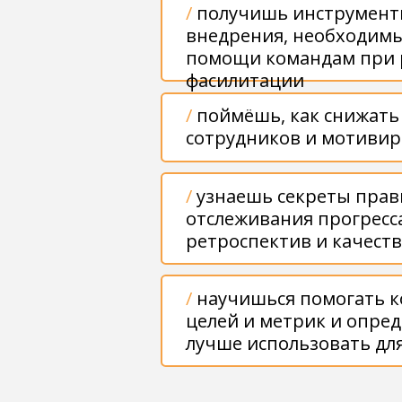
лучше использовать для Key Result
Растущий тренд
С 6% 
С каждым годом всё большее число
Увеличило
компаний внедряет OKR.
мастеров в
Роль OKR-мастера востребована