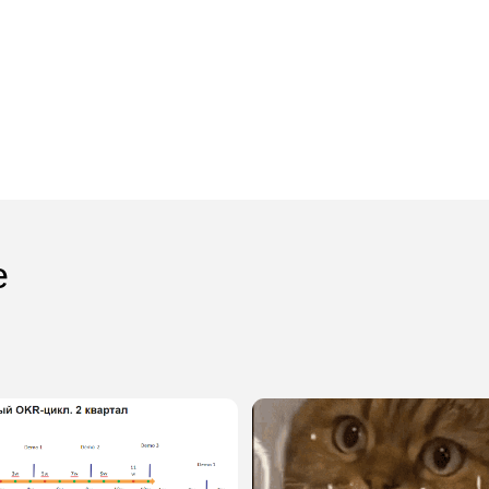
олнительные
Выполняете домашнее
Пол
задание