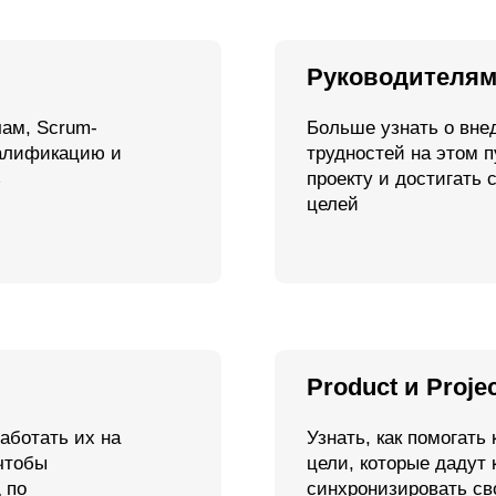
Product и Project менедж
ь их на
Узнать, как помогать командам на
цели, которые дадут кратный рост
синхронизировать свои цели и тот 
отать со
команда. Прокачать управленчески