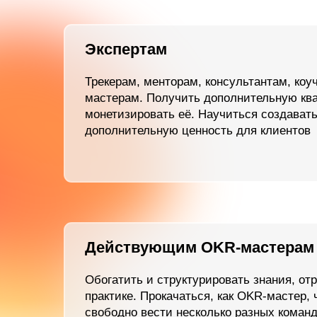
Действующим OKR-мастерам
Обогатить и структурировать знания, отработат
практике. Прокачаться, как OKR-мастер, чтобы
свободно вести несколько разных команд по
численности, составу и уровню. Научиться раб
сложными случаями
Программа