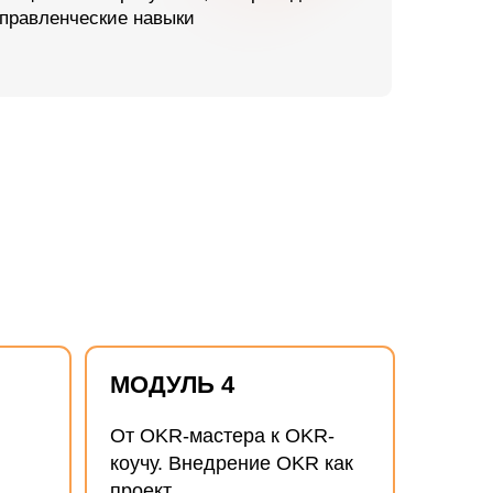
МОДУЛЬ 4
От OKR-мастера к OKR-
коучу. Внедрение OKR как
проект