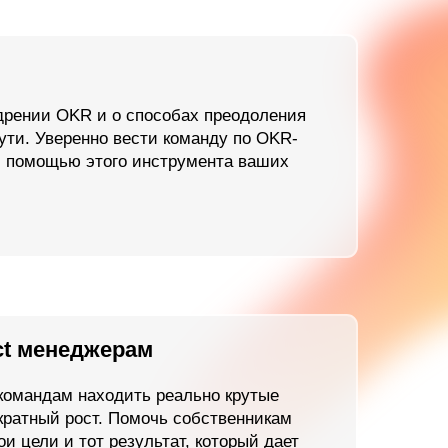
ерам
ходить реально крутые
. Помочь собственникам
результат, который дает
е навыки